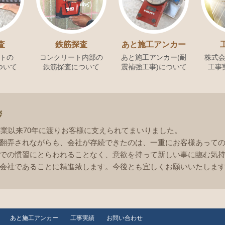
査
鉄筋探査
あと施工アンカー
トの
コンクリート内部の
あと施工アンカー(耐
株式
ついて
鉄筋探査について
震補強工事)について
工事
拶
創業以来70年に渡りお客様に支えられてまいりました。
翻弄されながらも、会社が存続できたのは、一重にお客様あって
での慣習にとらわれることなく、意欲を持って新しい事に臨む気
会社であることに精進致します。今後とも宜しくお願いいたしま
あと施工アンカー
工事実績
お問い合わせ